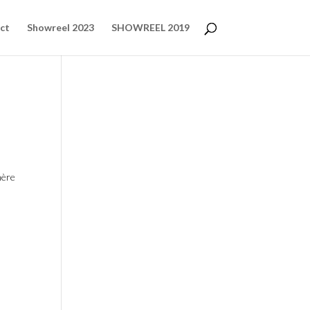
ct
Showreel 2023
SHOWREEL 2019
mère
.